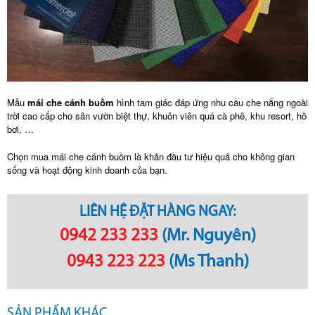
Mẫu
mái che cánh buồm
hình tam giác đáp ứng nhu cầu che nắng ngoài
trời cao cấp cho sân vườn biệt thự, khuôn viên quá cà phê, khu resort, hồ
bơi, …
Chọn mua mái che cánh buồm là khản đầu tư hiệu quả cho không gian
sống và hoạt động kinh doanh của bạn.
LIÊN HỆ ĐẶT HÀNG NGAY:
0942 233 233
(Mr. Nguyên)
0943 223 223
(Ms Thanh)
SẢN PHẨM KHÁC