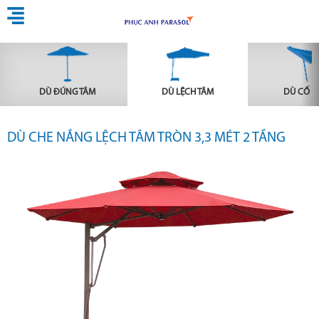
DÙ ĐÚNG TÂM
DÙ LỆCH TÂM
DÙ CỐ Đ
DÙ CHE NẮNG LỆCH TÂM TRÒN 3,3 MÉT 2 TẦNG