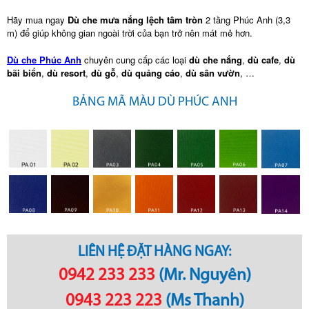
Hãy mua ngay
Dù che mưa nắng lệch tâm tròn
2 tầng Phúc Anh (3,3
m) để giúp không gian ngoài trời của bạn trở nên mát mẻ hơn.
Dù che Phúc Anh
chuyên cung cấp các loại
dù che nắng
,
dù cafe
,
dù
bãi biển
,
dù resort
,
dù gỗ
,
dù quảng cáo
,
dù sân vườn
, …
BẢNG MÃ MÀU DÙ PHÚC ANH
LIÊN HỆ ĐẶT HÀNG NGAY:
0942 233 233
(Mr. Nguyên)
0943 223 223
(Ms Thanh)