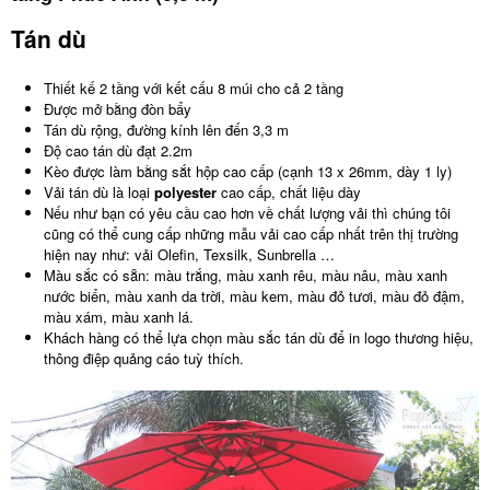
Tán dù
Thiết kế 2 tầng với kết cấu 8 múi cho cả 2 tầng
Được mở bằng đòn bẩy
Tán dù rộng, đường kính lên đến 3,3 m
Độ cao tán dù đạt 2.2m
Kèo được làm bằng sắt hộp cao cấp (cạnh 13 x 26mm, dày 1 ly)
Vải tán dù là loại
polyester
cao cấp, chất liệu dày
Nếu như bạn có yêu cầu cao hơn về chất lượng vải thì chúng tôi
cũng có thể cung cấp những mẫu vải cao cấp nhất trên thị trường
hiện nay như: vải Olefin, Texsilk, Sunbrella …
Màu sắc có sẵn: màu trắng, màu xanh rêu, màu nâu, màu xanh
nước biển, màu xanh da trời, màu kem, màu đỏ tươi, màu đỏ đậm,
màu xám, màu xanh lá.
Khách hàng có thể lựa chọn màu sắc tán dù để in logo thương hiệu,
thông điệp quảng cáo tuỳ thích.