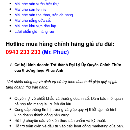
Mái che sân vườn biệt thự
Mái che sân tennis
Mái che sân thể thao, sân đa năng
Mái che nắng cửa sổ,
Mái che khu vực độc lập
Lưới chắn gió -hàng rào
Hotline mua hàng chính hãng giá ưu đãi:
0943 233 233
(
Mr. Phúc)
Cơ hội kinh doanh: Trở thành Đại Lý Ủy Quyền Chính Thức
của thương hiệu Phúc Anh
Với nhiều công cụ và dịch vụ hỗ trợ kinh doanh để giúp quý vị gia
tăng doanh thu bán hàng:
Quyền lợi về chiết khấu và thưởng doanh số. Đảm bảo mối quan
hệ hợp tác mang lại lợi ích dài lâu.
Cung cấp thông tin thị trường và giúp quý vị thiết lập mô hình
kinh doanh thành công bền vững.
Hỗ trợ chuyên sâu về kiến thức sản phẩm và kỹ thuật.
Hỗ trợ toàn diện về đầu tư vào các hoạt động marketing của bạn.