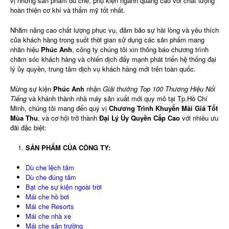
vị những sản phẩm dù che, phụ kiện ngành quảng cáo với chất lượng
hoàn thiện cơ khí và thẩm mỹ tốt nhất.
Nhằm nâng cao chất lượng phục vụ, đảm bảo sự hài lòng và yêu thích
của khách hàng trong suốt thời gian sử dụng các sản phẩm mang
nhãn hiệu
Phúc Anh
, công ty chúng tôi xin thông báo chương trình
chăm sóc khách hàng và chiến dịch đẩy mạnh phát triển hệ thống đại
lý ủy quyền, trung tâm dịch vụ khách hàng mới trên toàn quốc.
Mừng sự kiện
Phúc Anh
nhận
Giải thưởng Top 100 Thương Hiệu Nổi
Tiếng
và khánh thành nhà máy sản xuất mới quy mô tại Tp.Hồ Chí
Minh, chúng tôi mang đến quý vị
Chương Trình Khuyến Mãi Giá Tốt
Mùa Thu
, và cơ hội trở thành
Đại Lý Ủy Quyền Cấp Cao
với nhiều ưu
đãi đặc biệt:
SẢN PHẨM CỦA CÔNG TY:
Dù che lệch tâm
Dù che đúng tâm
Bạt che sự kiện ngoài trời
Mái che hồ bơi
Mái che Resorts
Mái che nhà xe
Mái che sân trường