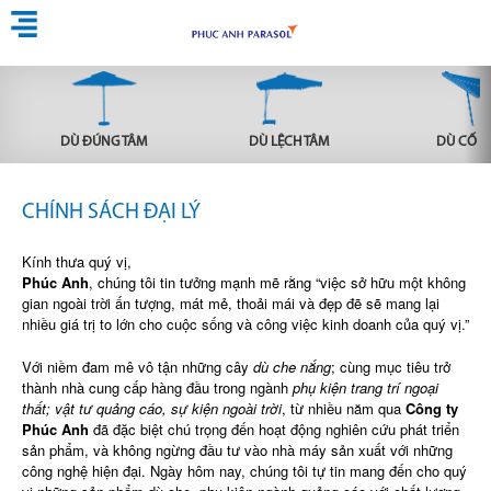
DÙ ĐÚNG TÂM
DÙ LỆCH TÂM
DÙ CỐ Đ
CHÍNH SÁCH ĐẠI LÝ
Kính thưa quý vị,
Phúc Anh
, chúng tôi tin tưởng mạnh mẽ rằng “việc sở hữu một không
gian ngoài trời ấn tượng, mát mẻ, thoải mái và đẹp đẽ sẽ mang lại
nhiều giá trị to lớn cho cuộc sống và công việc kinh doanh của quý vị.”
Với niềm đam mê vô tận những cây
dù che nắng
; cùng mục tiêu trở
thành nhà cung cấp hàng đầu trong ngành
phụ kiện trang trí ngoại
thất; vật tư quảng cáo, sự kiện ngoài trời
, từ nhiều năm qua
Công ty
Phúc Anh
đã đặc biệt chú trọng đến hoạt động nghiên cứu phát triển
sản phẩm, và không ngừng đầu tư vào nhà máy sản xuất với những
công nghệ hiện đại. Ngày hôm nay, chúng tôi tự tin mang đến cho quý