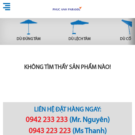
DÙ ĐÚNG TÂM
DÙ LỆCH TÂM
DÙ CỐ Đ
KHÔNG TÌM THẤY SẢN PHẨM NÀO!
LIÊN HỆ ĐẶT HÀNG NGAY:
0942 233 233
(Mr. Nguyên)
0943 223 223
(Ms Thanh)